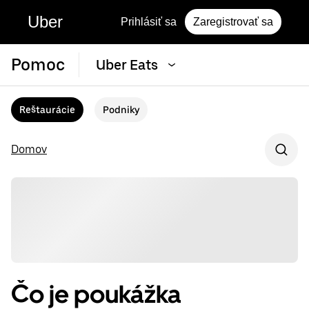
Uber
Prihlásiť sa
Zaregistrovať sa
Pomoc
Uber Eats
Reštaurácie
Podniky
Domov
Čo je poukážka