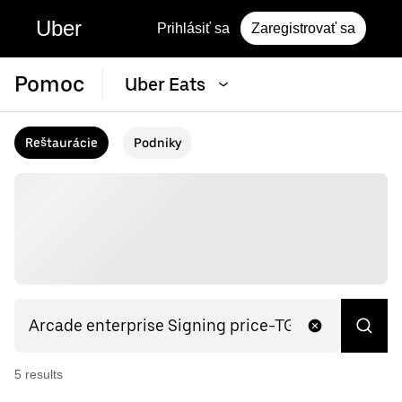
Uber
Prihlásiť sa
Zaregistrovať sa
Pomoc
Uber Eats
Reštaurácie
Podniky
5
result
s