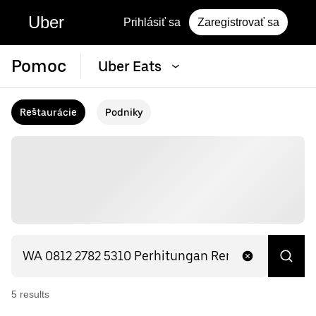
Uber
Prihlásiť sa
Zaregistrovať sa
Pomoc
Uber Eats
Reštaurácie
Podniky
5
result
s