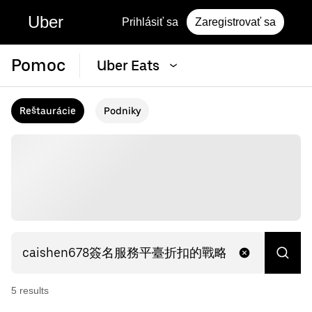
Uber
Prihlásiť sa
Zaregistrovať sa
Pomoc
Uber Eats
Reštaurácie
Podniky
5
result
s