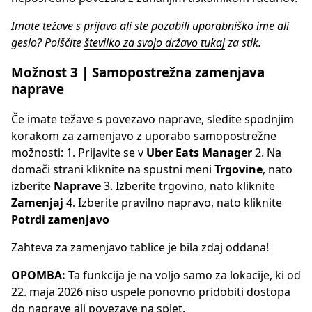
Imate težave s prijavo ali ste pozabili uporabniško ime ali
geslo? Poiščite
številko za svojo državo tukaj
za stik.
Možnost 3 | Samopostrežna zamenjava
naprave
Če imate težave s povezavo naprave, sledite spodnjim
korakom za zamenjavo z uporabo samopostrežne
možnosti: 1. Prijavite se v
Uber Eats Manager
2. Na
domači strani kliknite na spustni meni
Trgovine
, nato
izberite
Naprave
3. Izberite trgovino, nato kliknite
Zamenjaj
4. Izberite pravilno napravo, nato kliknite
Potrdi zamenjavo
Zahteva za zamenjavo tablice je bila zdaj oddana!
OPOMBA:
Ta funkcija je na voljo samo za lokacije, ki od
22. maja 2026 niso uspele ponovno pridobiti dostopa
do naprave ali povezave na splet.