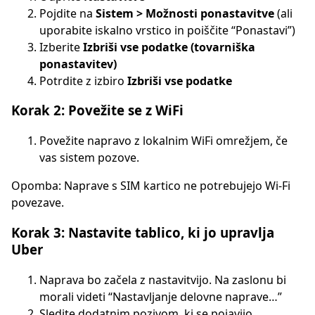
Pojdite na
Sistem > Možnosti ponastavitve
(ali
uporabite iskalno vrstico in poiščite “Ponastavi”)
Izberite
Izbriši vse podatke (tovarniška
ponastavitev)
Potrdite z izbiro
Izbriši vse podatke
Korak 2: Povežite se z WiFi
Povežite napravo z lokalnim WiFi omrežjem, če
vas sistem pozove.
Opomba: Naprave s SIM kartico ne potrebujejo Wi-Fi
povezave.
Korak 3: Nastavite tablico, ki jo upravlja
Uber
Naprava bo začela z nastavitvijo. Na zaslonu bi
morali videti “Nastavljanje delovne naprave…”
Sledite dodatnim pozivom, ki se pojavijo.