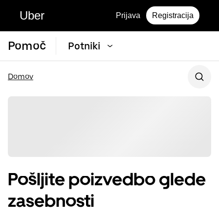
Uber
Prijava
Registracija
Pomoč
Potniki
Domov
Pošljite poizvedbo glede
zasebnosti