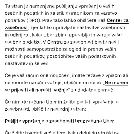
Ta stran je namenjena pošiljanju vprašanj o vaših
osebnih ‌podatkih in za stik z uradnikom za varstvo
podatkov (​​DPO). Prav tako lahko obiščete naš
Center za
zasebnost
, kjer lahko upravljate nastavitve zasebnosti
in odkrijete, kako Uber zbira, uporablja in varuje vaše
osebne podatke. V Centru za zasebnost boste našli
možnosti samopostrežbe za ogled in prenos vaših
osebnih podatkov, posodobitev vaših podatkovnih
nastavitev in še več.
Če je vaš račun onemogočen, imate težave z vpisom ali
ne morete naročiti vožnje, obiščite razdelek „
Ne morem
se prijaviti ali naročiti vožnje
“ za dodatno pomoč
Če nimate računa Uber in želite poslati vprašanje o
zasebnosti, obiščite naslednjo stran:
Pošljite vprašanje o zasebnosti brez računa Uber
Če želite izvedeti več o tem, kako delujejo stroški na