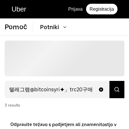
Uber
Prijava
Registracija
Pomoč
Potniki
3
result
s
Odpravite težavo s podjetjem ali znamenitostjo v