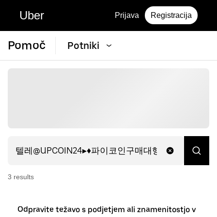
Uber
Prijava
Registracija
Pomoč
Potniki
3
result
s
Odpravite težavo s podjetjem ali znamenitostjo v