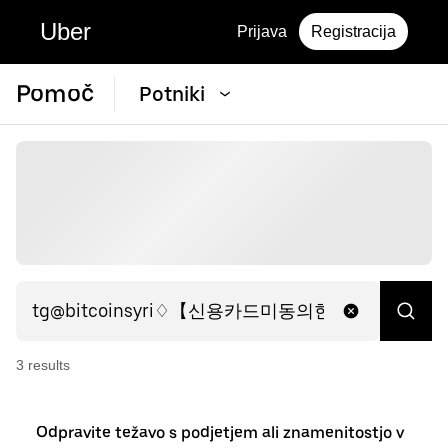
Uber
Prijava
Registracija
Pomoč
Potniki
3
result
s
Odpravite težavo s podjetjem ali znamenitostjo v