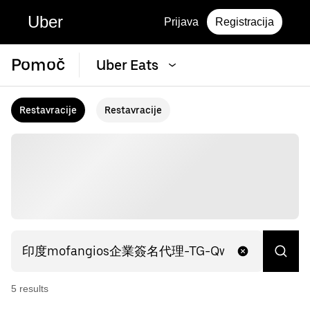
Uber
Prijava
Registracija
Pomoč
Uber Eats
Restavracije
Restavracije
5
result
s