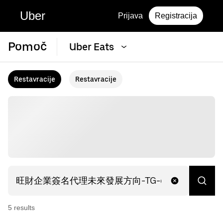
Uber
Prijava
Registracija
Pomoč
Uber Eats
Restavracije
Restavracije
5
result
s