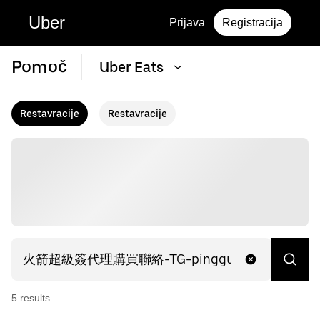
Uber
Prijava
Registracija
Pomoč
Uber Eats
Restavracije
Restavracije
5
result
s