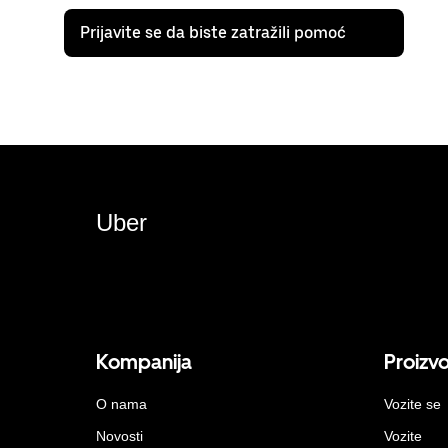
Prijavite se da biste zatražili pomoć
Uber
Kompanija
Proizv
O nama
Vozite se
Novosti
Vozite