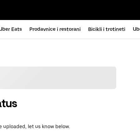
Uber Eats
Prodavnice i restorani
Bicikli i trotineti
Ub
atus
e uploaded, let us know below.