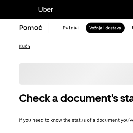
Uber
Pomoć
Putnici
Vožnja i dostava
Kuća
Check a document's st
If you need to know the status of a document you'v