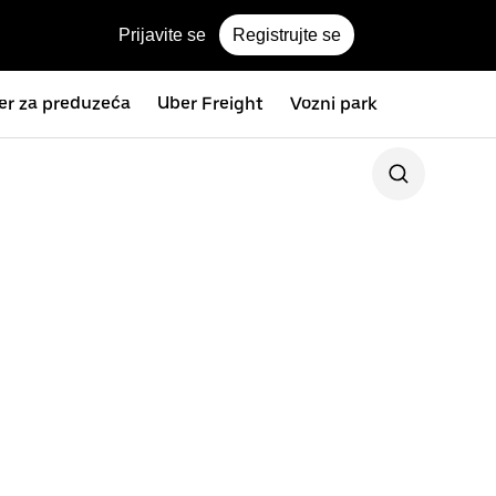
Prijavite se
Registrujte se
er za preduzeća
Uber Freight
Vozni park