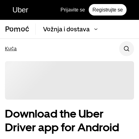
Uber
Prijavite se
Registrujte se
Pomoć
Vožnja i dostava
Kuća
Download the Uber
Driver app for Android