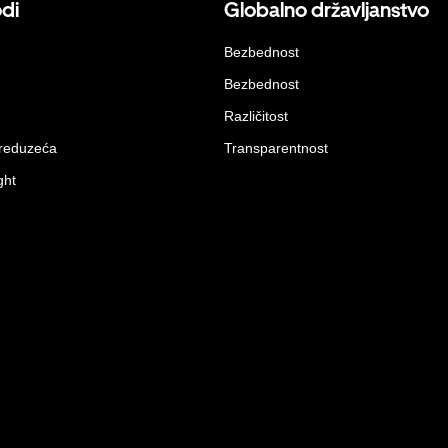
odi
Globalno državljanstvo
Bezbednost
Bezbednost
Različitost
preduzeća
Transparentnost
ght