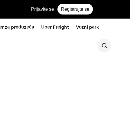
Prijavite se
Registrujte se
er za preduzeća
Uber Freight
Vozni park