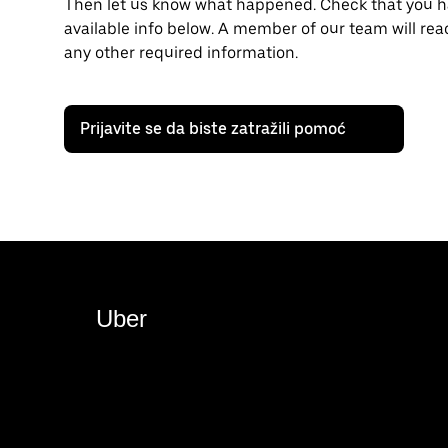
Then let us know what happened. Check that you hav
available info below. A member of our team will rea
any other required information.
Prijavite se da biste zatražili pomoć
Uber