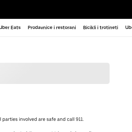
Uber Eats
Prodavnice i restorani
Bicikli i trotineti
Ub
 parties involved are safe and call 911.