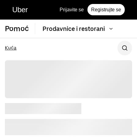
Uber
Prijavite se
Registrujte se
Pomoć
Prodavnice i restorani
Kuća