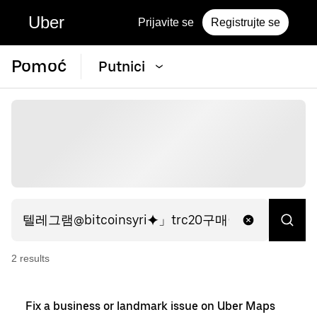
Uber
Prijavite se
Registrujte se
Pomoć
Putnici
2
result
s
Fix a business or landmark issue on Uber Maps