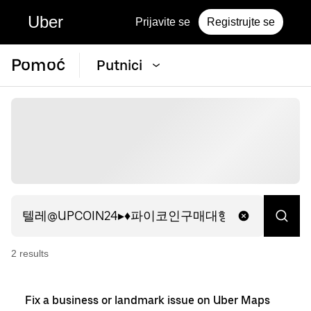
Uber
Prijavite se
Registrujte se
Pomoć
Putnici
2
result
s
Fix a business or landmark issue on Uber Maps