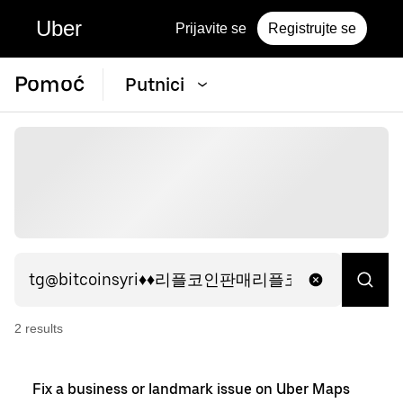
Uber
Prijavite se
Registrujte se
Pomoć
Putnici
2
result
s
Fix a business or landmark issue on Uber Maps