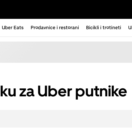
Uber Eats
Prodavnice i restorani
Bicikli i trotineti
U
ku za Uber putnike