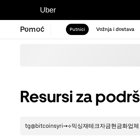
Uber
Pomoć
Vožnja i dostava
Putnici
Resursi za podrš