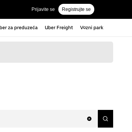
Prijavite se
Registrujte se
ber za preduzeća
Uber Freight
Vozni park