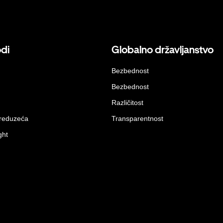
odi
Globalno državljanstvo
Bezbednost
Bezbednost
Različitost
preduzeća
Transparentnost
ght