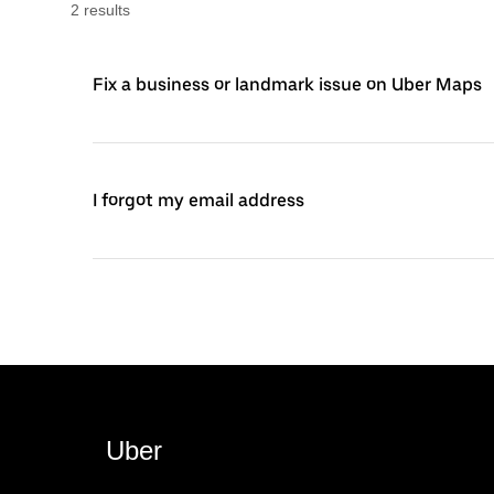
2
result
s
Fix a business or landmark issue on Uber Maps
I forgot my email address
Uber