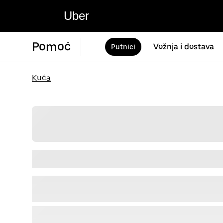
Uber
Pomoć
Vožnja i dostava
Putnici
Kuća