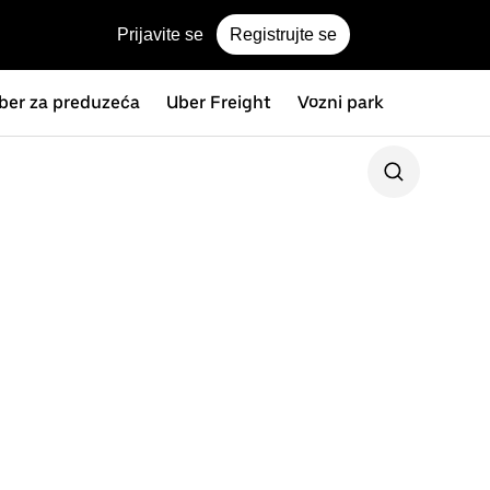
Prijavite se
Registrujte se
ber za preduzeća
Uber Freight
Vozni park