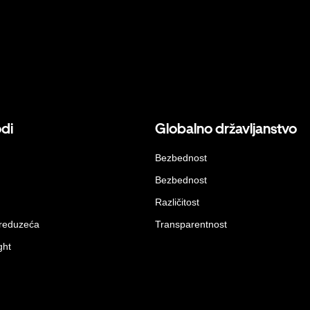
odi
Globalno državljanstvo
Bezbednost
Bezbednost
Različitost
preduzeća
Transparentnost
ght