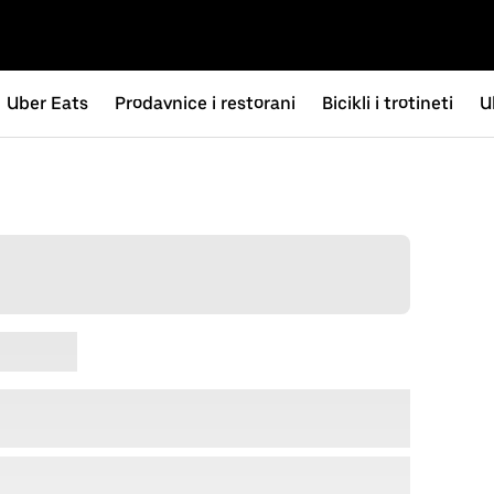
Uber Eats
Prodavnice i restorani
Bicikli i trotineti
U