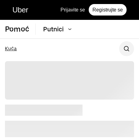
Uber
Prijavite se
Registrujte se
Pomoć
Putnici
Kuća