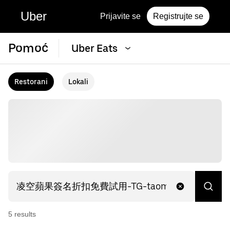
Uber
Prijavite se
Registrujte se
Pomoć
Uber Eats
Restorani
Lokali
5
result
s