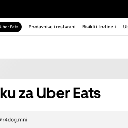
Prodavnice i restorani
Bicikli i trotineti
Ub
Uber Eats
ku za Uber Eats