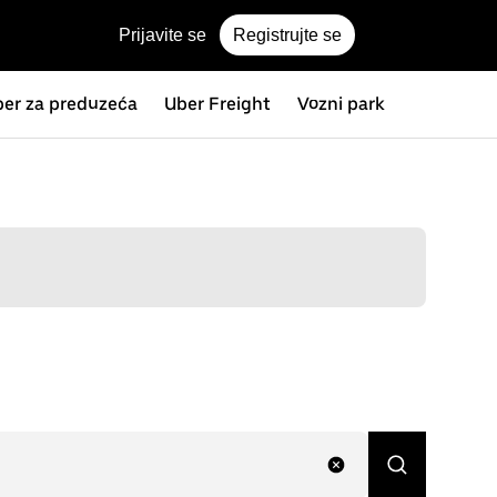
Prijavite se
Registrujte se
er za preduzeća
Uber Freight
Vozni park