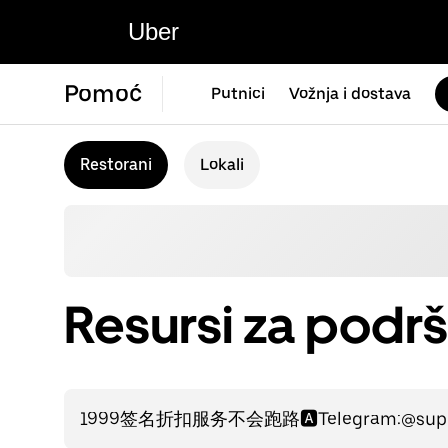
Uber
Pomoć
Putnici
Vožnja i dostava
Restorani
Lokali
Resursi za podrš