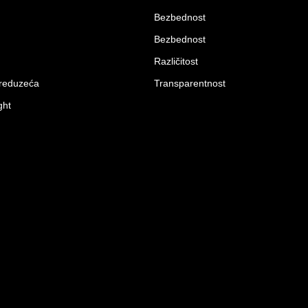
Bezbednost
Bezbednost
Različitost
preduzeća
Transparentnost
ght