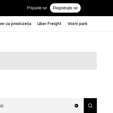
Prijavite se
Registrujte se
er za preduzeća
Uber Freight
Vozni park