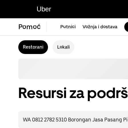
Uber
Pomoć
Putnici
Vožnja i dostava
Restorani
Lokali
Resursi za podrš