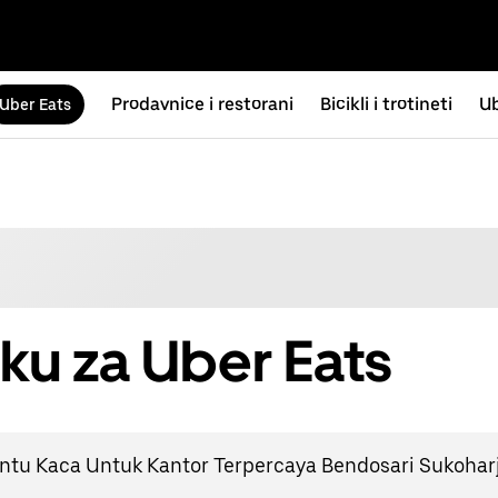
Prodavnice i restorani
Bicikli i trotineti
Ub
Uber Eats
ku za Uber Eats