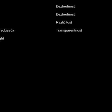
Bezbednost
Bezbednost
Različitost
preduzeća
Transparentnost
ght