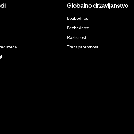
odi
Globalno državljanstvo
Bezbednost
Bezbednost
Različitost
preduzeća
Transparentnost
ght