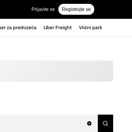
Prijavite se
Registrujte se
er za preduzeća
Uber Freight
Vozni park