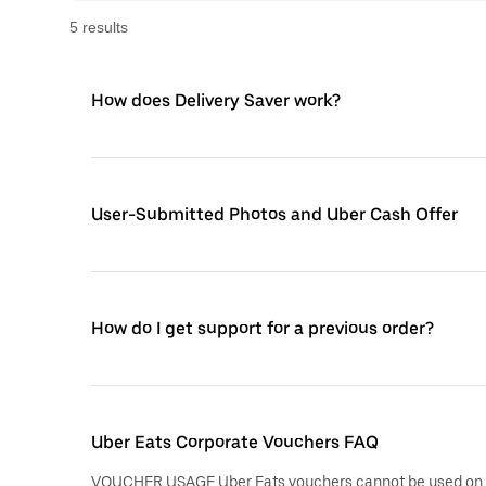
5
result
s
How does Delivery Saver work?
User-Submitted Photos and Uber Cash Offer
How do I get support for a previous order?
Uber Eats Corporate Vouchers FAQ
VOUCHER USAGE Uber Eats vouchers cannot be used on ri