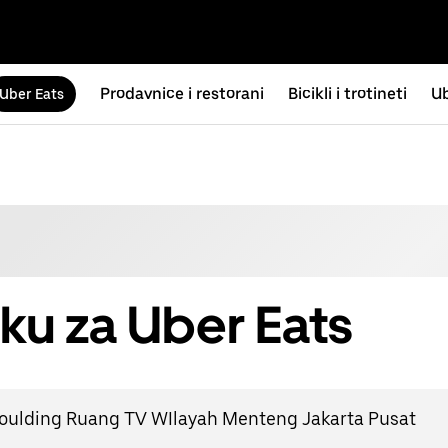
Prodavnice i restorani
Bicikli i trotineti
Ub
Uber Eats
ku za Uber Eats