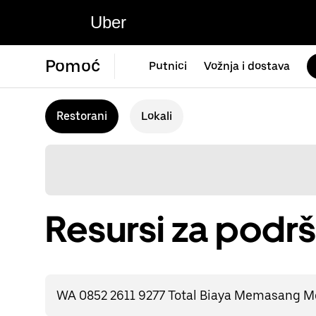
Uber
Pomoć
Putnici
Vožnja i dostava
Restorani
Lokali
Resursi za podrš