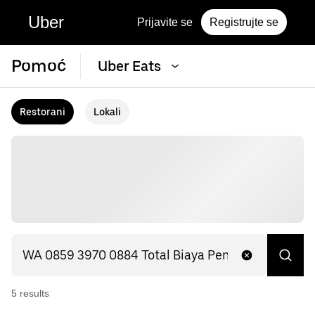
Uber
Prijavite se
Registrujte se
Pomoć
Uber Eats
Restorani
Lokali
5
result
s