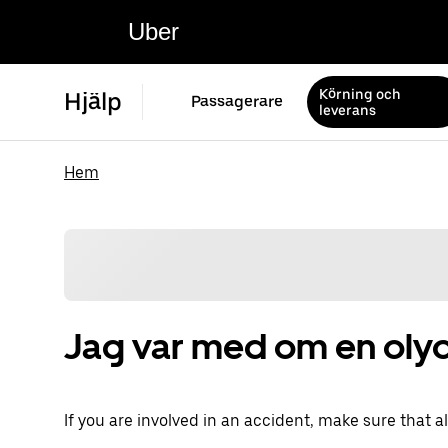
Uber
Körning och
Hjälp
Passagerare
leverans
Hem
Jag var med om en oly
If you are involved in an accident, make sure that all