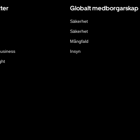
ter
Globalt medborgarskap
Säkerhet
Säkerhet
Mångfald
Business
Insyn
ght