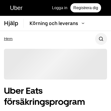
Uber
Logga in
Registrera dig
Hjälp
Körning och leverans
Hem
Uber Eats
försäkringsprogram