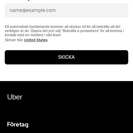
Ett automatiskt meddelande kommer att skickas hit för att bekräfta att det
verkligen är du. Öppna det och välj ”Bekräfta e-postadress” för att komma i
kontakt med en medlem i vårt team.
Skriver från
United States
SKICKA
Uber
Företag