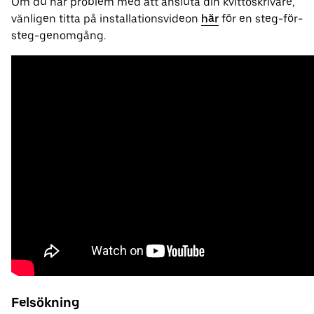
Om du har problem med att ansluta din kvittoskrivare,
vänligen titta på installationsvideon
här
för en steg-för-
steg-genomgång.
Felsökning