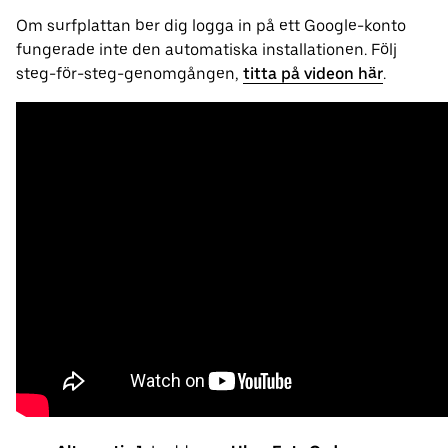
Om surfplattan ber dig logga in på ett Google-konto
fungerade inte den automatiska installationen. Följ
steg-för-steg-genomgången,
titta på videon här
.