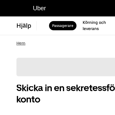
Uber
Körning och
Hjälp
Passagerare
leverans
Hem
Skicka in en sekretessf
konto