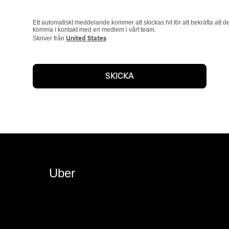
Ett automatiskt meddelande kommer att skickas hit för att bekräfta att de
komma i kontakt med en medlem i vårt team.
Skriver från
United States
SKICKA
Uber