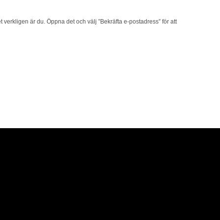
t verkligen är du. Öppna det och välj ”Bekräfta e-postadress” för att