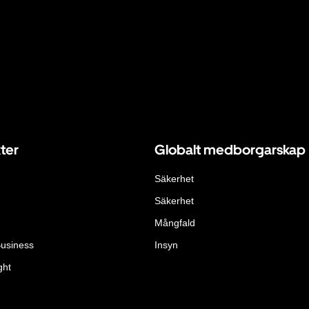
ter
Globalt medborgarskap
Säkerhet
Säkerhet
Mångfald
Business
Insyn
ght