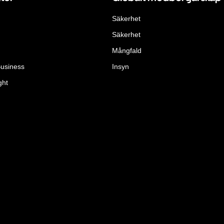
Säkerhet
Säkerhet
Mångfald
Business
Insyn
ght