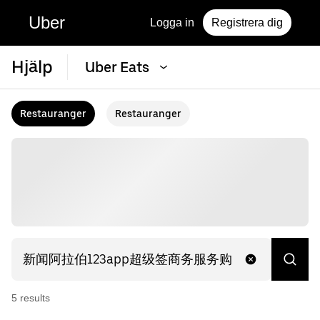
Uber
Logga in
Registrera dig
Hjälp
Uber Eats
Restauranger
Restauranger
5
result
s