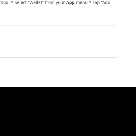
hod: * Select “Wallet” from your
App
menu * Tap “Add