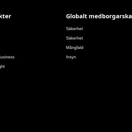
kter
Globalt medborgarsk
Säkerhet
Säkerhet
Mångfald
Business
Insyn
ght