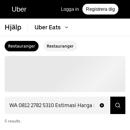
Uber
Logga in
Registrera dig
Hjälp
Uber Eats
Restauranger
Restauranger
5
result
s