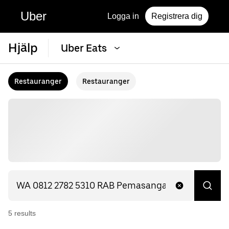
Uber
Logga in
Registrera dig
Hjälp
Uber Eats
Restauranger
Restauranger
5
result
s