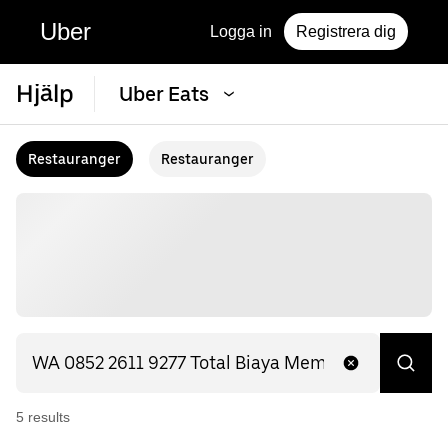
Uber
Logga in
Registrera dig
Hjälp
Uber Eats
Restauranger
Restauranger
5
result
s