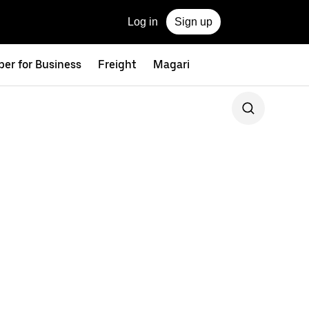
Log in
Sign up
ber for Business
Freight
Magari