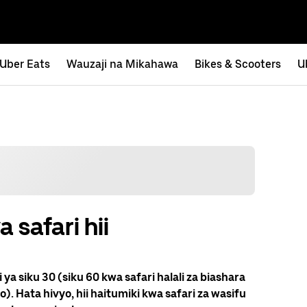
Uber Eats
Wauzaji na Mikahawa
Bikes & Scooters
U
a safari hii
ya siku 30 (siku 60 kwa safari halali za biashara
). Hata hivyo, hii haitumiki kwa safari za wasifu