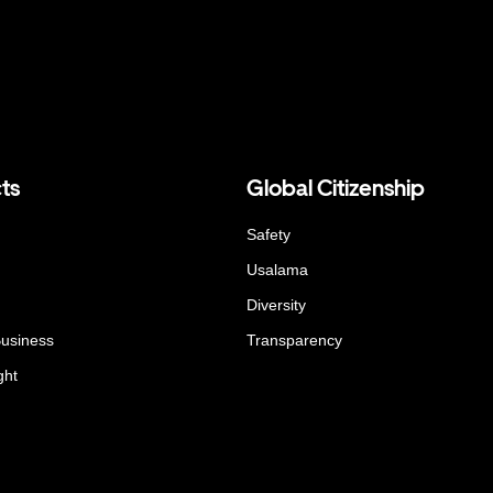
ts
Global Citizenship
Safety
Usalama
Diversity
Business
Transparency
ght