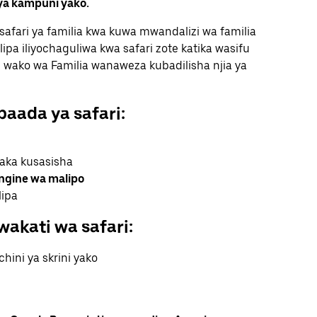
 ya kampuni yako.
a safari ya familia kwa kuwa mwandalizi wa familia
lipa iliyochaguliwa kwa safari zote katika wasifu
u wako wa Familia wanaweza kubadilisha njia ya
 baada ya safari:
taka kusasisha
ngine wa malipo
lipa
 wakati wa safari:
hini ya skrini yako