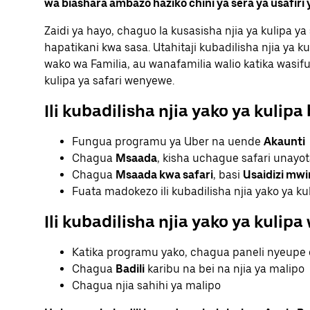
wa biashara ambazo haziko chini ya sera ya usafiri
Zaidi ya hayo, chaguo la kusasisha njia ya kulipa y
hapatikani kwa sasa. Utahitaji kubadilisha njia ya ku
wako wa Familia, au wanafamilia walio katika wasif
kulipa ya safari wenyewe.
Ili kubadilisha njia yako ya kulipa
Fungua programu ya Uber na uende
Akaunti
Chagua
Msaada
, kisha uchague safari unayo
Chagua
Msaada kwa safari
, basi
Usaidizi mwi
Fuata madokezo ili kubadilisha njia yako ya ku
Ili kubadilisha njia yako ya kulipa
Katika programu yako, chagua paneli nyeupe c
Chagua
Badili
karibu na bei na njia ya malipo
Chagua njia sahihi ya malipo