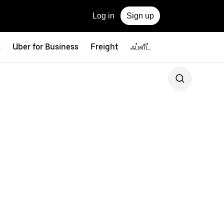
Log in
Sign up
s
Uber for Business
Freight
ஃப்ளீட்