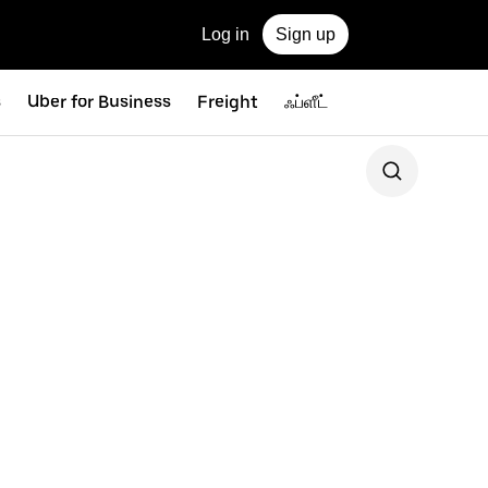
Log in
Sign up
s
Uber for Business
Freight
ஃப்ளீட்