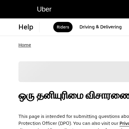
Uber
Help
Driving & Delivering
Riders
Home
ஒரு தனியுரிமை விசாரணைய
This page is intended for submitting questions abou
Protection Officer (​​DPO). You can also visit our
Priv