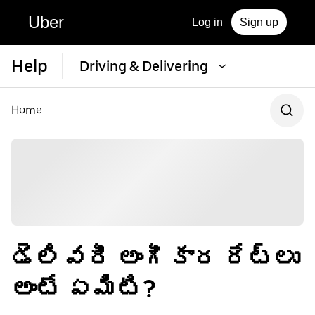
Uber
Log in
Sign up
Help
Driving & Delivering
Home
డెలివరీ అంగీకార రేట్లు
అంటే ఏమిటి?