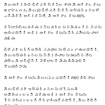
మీరు అంగీకరించే డెలివరీ ట్రిప్‌ల శాతం మీ అంగీకార రేటు.
ఉదాహరణకు, మీరు 10 డెలివరీ ట్రిప్ అభ్యర్థనలలో
ఎనిమిదిని అంగీకరిస్తే, మీ అంగీకార రేటు 80%.
రెస్టారెంట్‌లు మరియు కస్టమర్‌లకు నమ్మదగిన సేవను
అందించడానికి అధిక అంగీకార రేటును నిర్వహించడం చాలా
ముఖ్యం.
డెలివరీ టర్న్‌అరౌండ్ సమయాలను త్వరగా ఉంచడానికి,
మీరు అభ్యర్థనలను స్వీకరించాలనుకుంటున్న చోట
మాత్రమే ఆన్‌లైన్‌కి వెళ్లాలని మేము మిమ్మల్ని
కోరుతున్నాము.
మీ అంగీకార రేటును మెరుగుపరచడానికి PRO చిట్కాలు
మీరు డెలివరీ అభ్యర్థనలను తక్షణమే
ఆమోదించగలరని మరియు అధిక అంగీకార రేటును
కొనసాగించగలరని నిర్ధారించుకోవడానికి, మీరు వీటిని