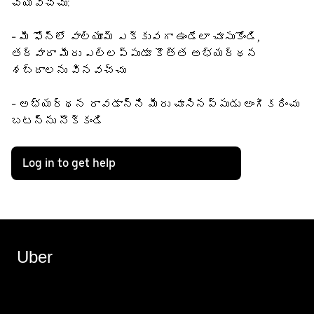
చేయవచ్చు:
- మీ ఫోన్‌లో వాల్యూమ్ ఎక్కువగా ఉండేలా చూసుకోండి,
తద్వారా మీరు ఎల్లప్పుడూ కొత్త అభ్యర్థన
శబ్దాలను వినవచ్చు
- అభ్యర్థన రావడాన్ని మీరు చూసినప్పుడు అంగీకరించు
బటన్‌ను నొక్కండి
Log in to get help
Uber