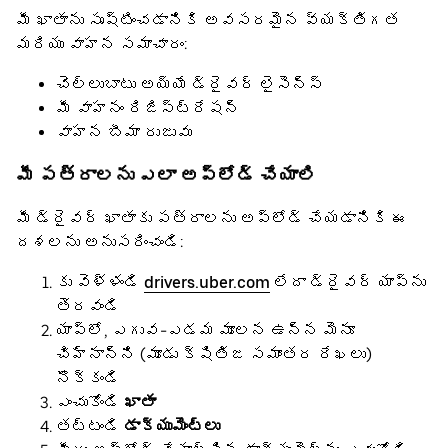
మీ ఖాతాను సృష్టించడానికి అవసరమైన వ్యక్తిగత
మరియు వాహన సమాచారం:
చెల్లుబాటు అయ్యే డ్రైవర్ లైసెన్స్
మీ వాహనం రిజిస్ట్రేషన్
వాహన బీమా రుజువు
మీ పత్రాలను ఎలా అప్‌లోడ్ చేయాలి
మీ డ్రైవర్ ఖాతాకు పత్రాలను అప్‌లోడ్ చేయడానికి ఈ
దశలను అనుసరించండి:
కు వెళ్ళండి
drivers.uber.com
లేదా డ్రైవర్ యాప్‌ను
తెరవండి
యాప్‌లో, ఎగువ-ఎడమ మూలన ఉన్న మెనూ
చిహ్నాన్ని (మూడు క్షితిజ సమాంతర రేఖలు)
నొక్కండి
ఎంచుకోండి
ఖాతా
తట్టండి
డాక్యుమెంట్‌లు