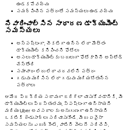
ఉండకపోవచ్చు
సమర్పించిన పత్రంతో సమస్యలు ఉండవచ్చు
నివారించాల్సిన సాధారణ డాక్యుమెంట్
సమస్యలు
అస్పష్టంగా, చీకటిగా ఉన్న లేదా మొత్తం
డాక్యుమెంట్ కనిపించని ఫోటోలు
అసలు డాక్యుమెంట్‌కు బదులుగా ఫోటోకాపీని అప్‌లోడ్
చేస్తోంది
సమాచారం లేదు లేదా చదవలేని పత్రం
గడువు ముగిసిన లేదా గడువు ముగియబోతున్న
పత్రాలు
ఆమోద ప్రక్రియ సజావుగా జరిగేలా చూసుకోవడానికి, మీ
డాక్యుమెంట్‌లు ప్రస్తుతము, స్పష్టంగా ఉన్నాయని
మరియు Uber అవసరాలకు అనుగుణంగా ఉన్నాయని
ఒకటికి రెండుసార్లు సరిచూసుకోండి. మీరు ఏవైనా
సమస్యలను ఎదుర్కొంటే, వాటిని వెంటనే సరిచేసి,