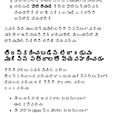
మీరు అప్‌లోడ్ చేయాల్సిన డాక్యుమెంట్‌ను ఎంచుకోండి
తట్టండి
ఫోటో తీయండి
కొత్త ఫోటోను క్యాప్చర్
చేయడానికి లేదా మీ పరికరం నుండి ఒకదాన్ని
అప్‌లోడ్ చేయడానికి
సమర్పించే ముందు డాక్యుమెంట్‌లన్నీ స్పష్టంగా మరియు
పూర్తిగా ఉన్నాయని నిర్ధారించుకోండి. మీరు యాప్‌లో మీ
డాక్యుమెంట్ స్థితిని తనిఖీ చేయవచ్చు.
తిరస్కరించబడిన లేదా గడువు
ముగిసిన పత్రాలతో వ్యవహరించడం
కొన్నిసార్లు సమర్పించిన పత్రం
తిరస్కరించబడవచ్చు లేదా గడువు ముగిసినట్లు ఫ్లాగ్
చేయబడవచ్చు. ఇది కొన్ని కారణాల వల్ల
జరగవచ్చు:
మీరు అర్హత అవసరాలకు అనుగుణంగా
ఉండకపోవచ్చు
మీ వాహనం Uber ప్రమాణాలకు అనుగుణంగా