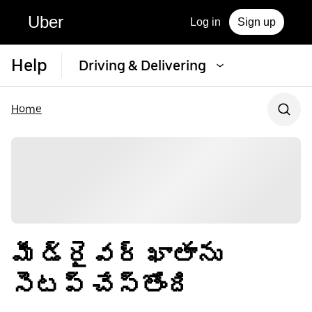
Uber
Log in
Sign up
Help
Driving & Delivering
Home
మీ డ్రైవర్ ఖాతాను
సెటప్ చేస్తోంది