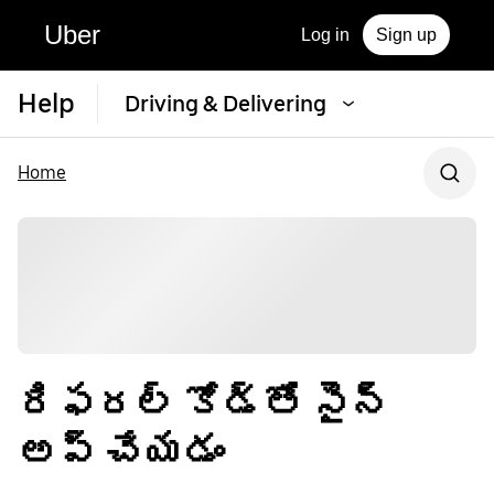
Uber
Log in
Sign up
Help
Driving & Delivering
Home
రిఫరల్ కోడ్‌తో సైన్
అప్ చేయడం