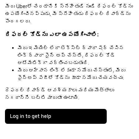
మీరు Uberలో చేరడానికి స్నేహితుడి నుండి రిఫరల్ కోడ్‌ను
ఉపయోగించినప్పుడు, మీ స్నేహితుడు రిఫరల్ రివార్డ్‌ను
పొందగలరు.
రిఫరల్ కోడ్‌ను ఎలా ఉపయోగించాలి:
మీరు ఇమెయిల్ లేదా టెక్స్ట్ ద్వారా షేర్ చేసిన
లింక్ ద్వారా సైన్ అప్ చేస్తే, రిఫరల్ కోడ్
ఆటోమేటిక్గా వర్తించబడుతుంది.
మీరు ఆహ్వాన లింక్ లేకుండా నమోదు చేస్తుంటే, మీరు
సైన్అప్ పేజీలో కోడ్‌ను కూడా నమోదు చేయవచ్చు.
రెఫరల్ రివార్డ్ ఆవశ్యకాలు మరియు మొత్తాలు
నగరాన్ని బట్టి మారుతూ ఉంటాయి.
Log in to get help