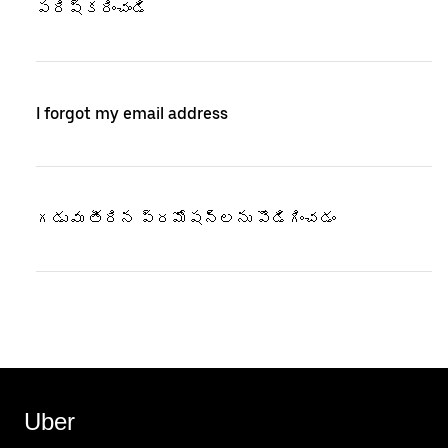
పరిష్కరించండి
I forgot my email address
గడువు తీరిన ప్రమోషన్‌లను పొడిగించడం
Uber