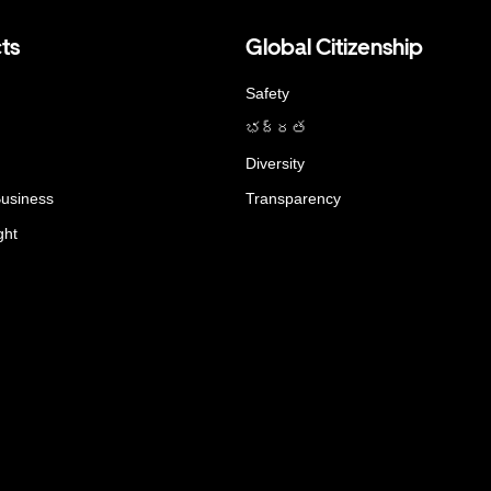
ts
Global Citizenship
Safety
భద్రత
Diversity
Business
Transparency
ght