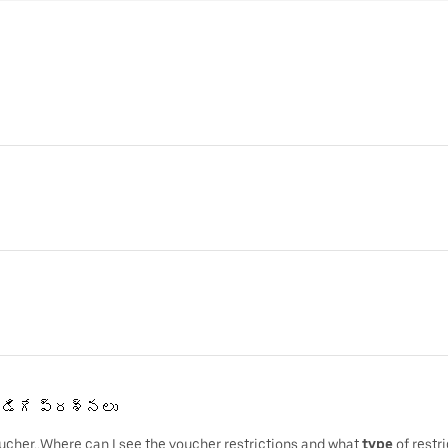
 అడిగే ప్రశ్నలు
voucher.,Where can I see the voucher restrictions and what
type
of restr