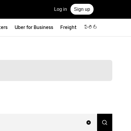
Log in
Sign up
ters
Uber for Business
Freight
ఫ్లీట్