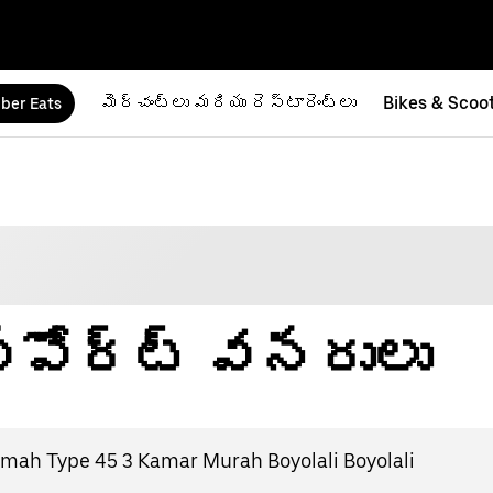
మెర్చంట్‌లు మరియు రెస్టారెంట్‌లు
Bikes & Scoo
ber Eats
 సపోర్ట్ వనరులు