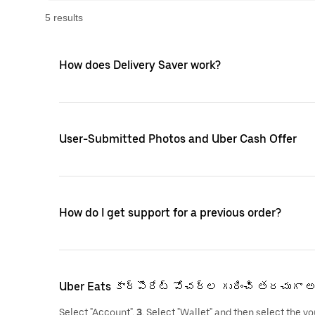
5
result
s
How does Delivery Saver work?
User-Submitted Photos and Uber Cash Offer
How do I get support for a previous order?
Uber Eats కార్పొరేట్ వోచర్‌ల గురించి తరచుగా
Select "Account".
3
. Select "Wallet" and then select the 