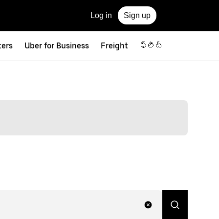
Log in
Sign up
ters
Uber for Business
Freight
ఫ్లీట్