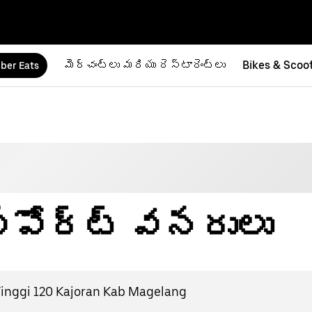
మెర్చంట్‌లు మరియు రెస్టారెంట్‌లు
Bikes & Scoo
ber Eats
 సపోర్ట్ వనరులు