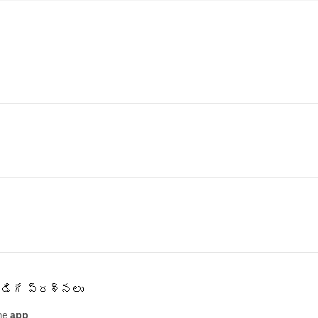
 అడిగే ప్రశ్నలు
the
app
.