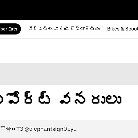
మెర్చంట్‌లు మరియు రెస్టారెంట్‌లు
Bikes & Scoo
ber Eats
 సపోర్ట్ వనరులు