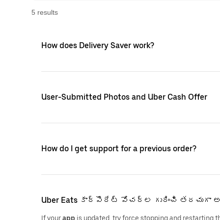
5
result
s
How does Delivery Saver work?
User-Submitted Photos and Uber Cash Offer
How do I get support for a previous order?
Uber Eats కార్పొరేట్ వోచర్‌ల గురించి తరచుగా
If your
app
is updated, try force stopping and restarting 