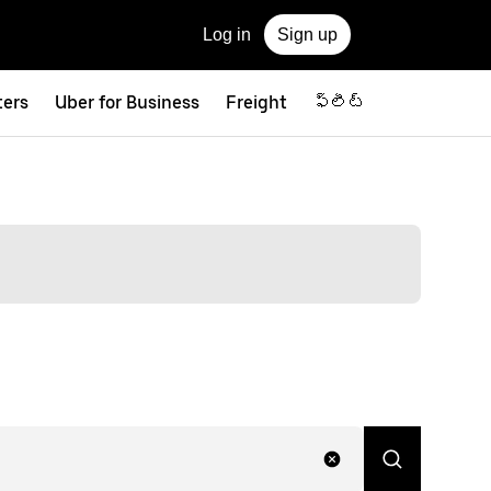
Log in
Sign up
ters
Uber for Business
Freight
ఫ్లీట్