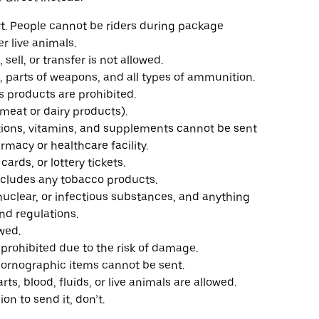
rt. People cannot be riders during package
er live animals.
 sell, or transfer is not allowed.
s, parts of weapons, and all types of ammunition.
s products are prohibited.
 meat or dairy products).
ations, vitamins, and supplements cannot be sent
rmacy or healthcare facility.
cards, or lottery tickets.
includes any tobacco products.
nuclear, or infectious substances, and anything
nd regulations.
owed.
e prohibited due to the risk of damage.
pornographic items cannot be sent.
arts, blood, fluids, or live animals are allowed.
ion to send it, don’t.