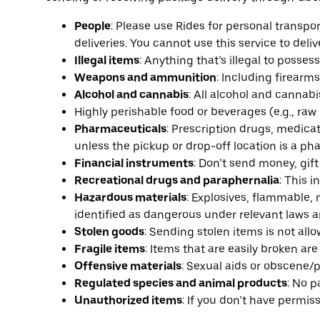
People
: Please use Rides for personal transpo
deliveries. You cannot use this service to deliv
Illegal items
: Anything that’s illegal to possess,
Weapons and ammunition
: Including firearm
Alcohol and cannabis
: All alcohol and cannabi
Highly perishable food or beverages (e.g., raw
Pharmaceuticals
: Prescription drugs, medic
unless the pickup or drop-off location is a pha
Financial instruments
: Don’t send money, gift 
Recreational drugs and paraphernalia
: This 
Hazardous materials
: Explosives, flammable, 
identified as dangerous under relevant laws a
Stolen goods
: Sending stolen items is not all
Fragile items
: Items that are easily broken ar
Offensive materials
: Sexual aids or obscene/
Regulated species and animal products
: No p
Unauthorized items
: If you don’t have permiss